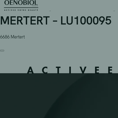
PHARMACIE DE LA MOS
Skip
to
content
MERTERT – LU100095
6686 Mertert
ACTIVE