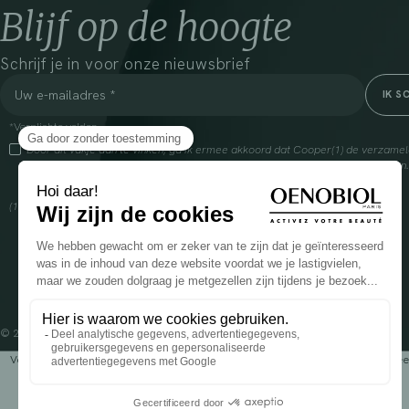
Blijf op de hoogte
Schrijf je in voor onze nieuwsbrief
*Verplichte velden
Door dit vakje aan te vinken, ga ik ermee akkoord dat Cooper(1) de verzam
om mij commerciële informatie te sturen over zijn producten en aanbiedingen
over het beheer van uw gegevens en uw rechten, klik
hier
(1) Coopération pharmaceutique Française, RCS Melun 399 227 636
© 2024 OENOBIOL PARIS
Voedingssupplement dat moet worden geconsumeerd als onderdeel van een gev