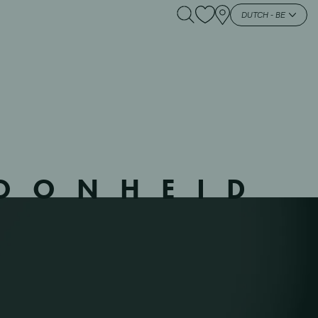
00095 – MER –
DUTCH - BE
HOONHEID