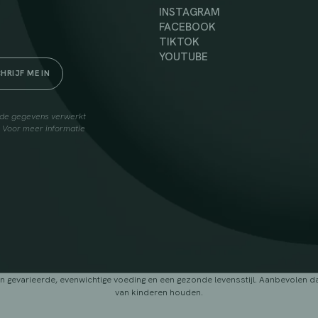
INSTAGRAM
FACEBOOK
TIKTOK
YOUTUBE
elde gegevens verwerkt
. Voor meer informatie
arieerde, evenwichtige voeding en een gezonde levensstijl. Aanbevolen dage
van kinderen houden.