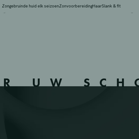
ELLE – MERTERT – LU1
Zongebruinde huid elk seizoen
Zonvoorbereiding
Haar
Slank & fit
ER UW SC