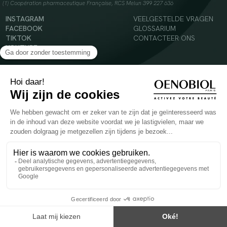
(1) Coopération pharmaceutique Française, RCS Melun 399 227 636
INSTAGRAM
VEELGESTELDE VRAGEN
FACEBOOK
GLOSSARIUM
TIKTOK
CONTACTEER ONS
YOUTUBE
© 2024 Oenobiol Paris
Voedingssupplement dat moet worden geconsumeerd als onderdeel van een gevarieerde,
evenwichtige voeding en een gezonde levensstijl. Aanbevolen dagelijkse dosis niet
overschrijden. Enkel voor volwassenen, buiten het bereik van kinderen houden.