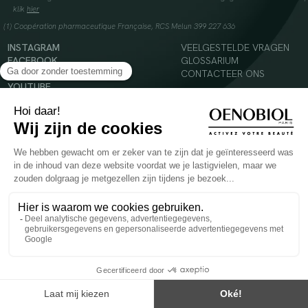
klik
hier
(1) Coopération pharmaceutique Française, RCS Melun 399 227 636
INSTAGRAM
VEELGESTELDE VRAGEN
FACEBOOK
GLOSSARIUM
TIKTOK
CONTACTEER ONS
YOUTUBE
© 2024 Oenobiol Paris
Voedingssupplement dat moet worden geconsumeerd als onderdeel van een gevarieerde,
evenwichtige voeding en een gezonde levensstijl. Aanbevolen dagelijkse dosis niet
overschrijden. Enkel voor volwassenen, buiten het bereik van kinderen houden.