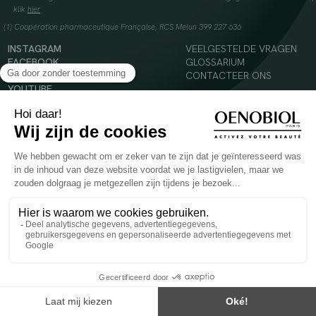
klik
hier
(1) Coopération pharmaceutique Française, RCS Melun 399 227 636
INSTAGRAM
VEELGESTELDE VRAGEN
FACEBOOK
GLOSSARIUM
TIKTOK
CONTACTEER ONS
YOUTUBE
© 2024 Oenobiol Paris
Voedingssupplement dat moet worden geconsumeerd als onderdeel van een gevarieerde,
evenwichtige voeding en een gezonde levensstijl. Aanbevolen dagelijkse dosis niet
overschrijden. Enkel voor volwassenen, buiten het bereik van kinderen houden.