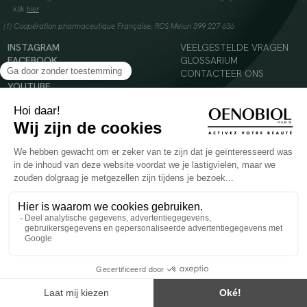
klik
hier
(1) Coopération pharmaceutique Française, RCS Melun 399 227 636
INSTAGRAM
VEELGESTELDE VRAGEN
FACEBOOK
GLOSSARIUM
TIKTOK
CONTACTEER ONS
YOUTUBE
© 2024 Oenobiol Paris
Voedingssupplement dat moet worden geconsumeerd als onderdeel van een gevarieerde,
evenwichtige voeding en een gezonde levensstijl. Aanbevolen dagelijkse dosis niet
overschrijden. Enkel voor volwassenen, buiten het bereik van kinderen houden.