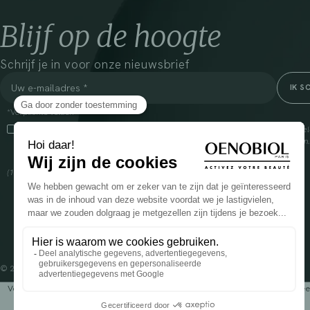
Blijf op de hoogte
Schrijf je in voor onze nieuwsbrief
*Verplichte velden
Door dit vakje aan te vinken, ga ik ermee akkoord dat Cooper(1) de verzam
om mij commerciële informatie te sturen over zijn producten en aanbiedingen
over het beheer van uw gegevens en uw rechten, klik
hier
(1) Coopération pharmaceutique Française, RCS Melun 399 227 636
© 2024 OENOBIOL PARIS
Voedingssupplement dat moet worden geconsumeerd als onderdeel van een gev