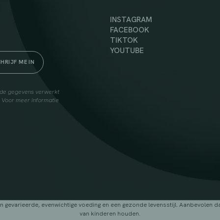
INSTAGRAM
FACEBOOK
TIKTOK
YOUTUBE
elde gegevens verwerkt
. Voor meer informatie
arieerde, evenwichtige voeding en een gezonde levensstijl. Aanbevolen dage
van kinderen houden.