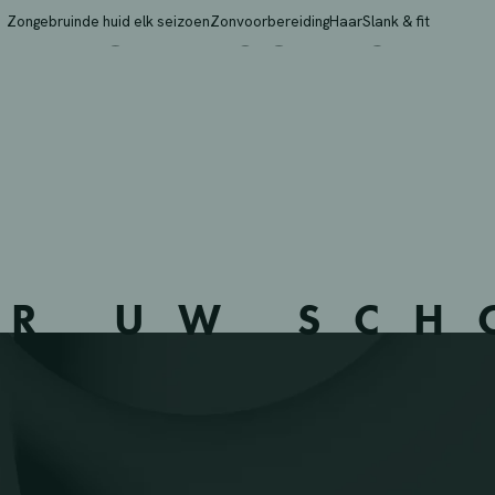
E AUX LEGUMES – NAM
Zongebruinde huid elk seizoen
Zonvoorbereiding
Haar
Slank & fit
ER UW SC