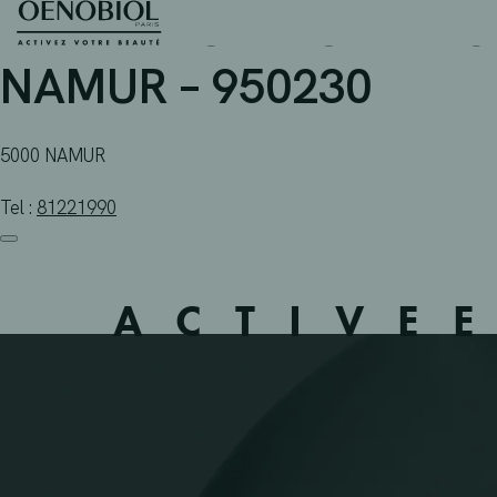
PHARMACIE DU MARCH
Skip
to
content
NAMUR – 950230
5000 NAMUR
Tel :
81221990
ACTIVE