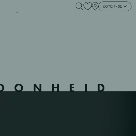
UR – 950230 – –
DUTCH - BE
HOONHEID