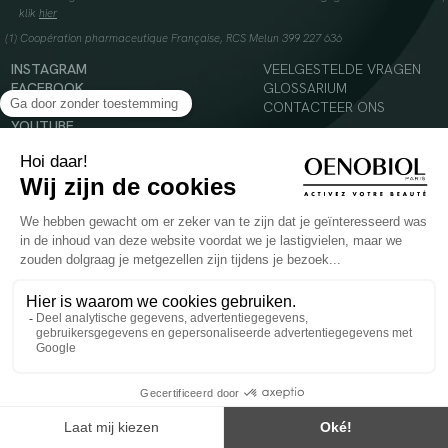
klik
hier
(1) Coopération pharmaceutique Française, RCS Melun 399 227 636
INSTAGRAM
VEELGESTELDE VRAGEN
FACEBOOK
GLOSSARIUM
TIKTOK
CONTACTEER ONS
YOUTUBE
© 2024 Oenobiol Paris
Voedingssupplement dat moet worden geconsumeerd als onderdeel van een gevarieerde,
evenwichtige voeding en een gezonde levensstijl. Aanbevolen dagelijkse dosis niet
overschrijden. Enkel voor volwassenen, buiten het bereik van kinderen houden.