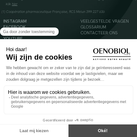
klik
hier
(1) Coopération pharmaceutique Française, RCS Melun 399 227 636
INSTAGRAM
VEELGESTELDE VRAGEN
FACEBOOK
GLOSSARIUM
TIKTOK
CONTACTEER ONS
YOUTUBE
© 2024 Oenobiol Paris
Voedingssupplement dat moet worden geconsumeerd als onderdeel van een gevarieerde,
evenwichtige voeding en een gezonde levensstijl. Aanbevolen dagelijkse dosis niet
overschrijden. Enkel voor volwassenen, buiten het bereik van kinderen houden.