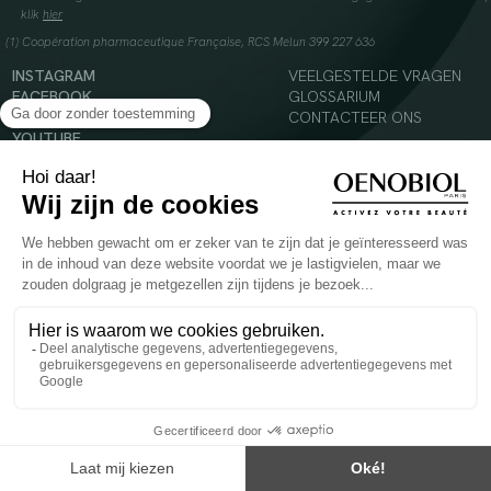
klik
hier
(1) Coopération pharmaceutique Française, RCS Melun 399 227 636
INSTAGRAM
VEELGESTELDE VRAGEN
FACEBOOK
GLOSSARIUM
TIKTOK
CONTACTEER ONS
YOUTUBE
© 2024 Oenobiol Paris
Voedingssupplement dat moet worden geconsumeerd als onderdeel van een gevarieerde,
evenwichtige voeding en een gezonde levensstijl. Aanbevolen dagelijkse dosis niet
overschrijden. Enkel voor volwassenen, buiten het bereik van kinderen houden.