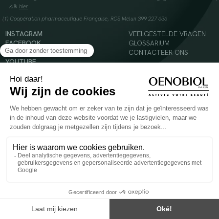
klik
hier
(1) Coopération pharmaceutique Française, RCS Melun 399 227 636
INSTAGRAM
VEELGESTELDE VRAGEN
FACEBOOK
GLOSSARIUM
TIKTOK
CONTACTEER ONS
YOUTUBE
© 2024 Oenobiol Paris
Voedingssupplement dat moet worden geconsumeerd als onderdeel van een gevarieerde,
evenwichtige voeding en een gezonde levensstijl. Aanbevolen dagelijkse dosis niet
overschrijden. Enkel voor volwassenen, buiten het bereik van kinderen houden.