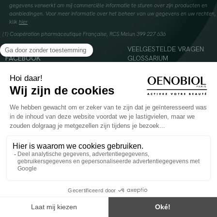
gegevens verwerkt om mij commerciële informatie te sturen over zijn producten en
aanbiedingen. Voor meer informatie over het beheer van uw gegevens en uw rechten,
klik
hier
(1) Coopération pharmaceutique Française, RCS Melun 399 227 636
INSTAGRAM
VEELGESTELDE VRAGEN
FACEBOOK
GLOSSARIUM
TIKTOK
CONTACTEER ONS
YOUTUBE
© 2024 Oenobiol Paris
Voedingssupplement dat moet worden geconsumeerd als onderdeel van een gevarieerde,
evenwichtige voeding en een gezonde levensstijl. Aanbevolen dagelijkse dosis niet
overschrijden. Enkel voor volwassenen, buiten het bereik van kinderen houden.