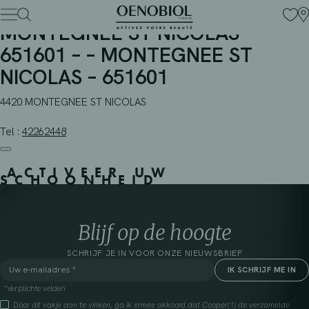
PHARMACIE DUFOUR –
Skip
to
MONTEGNEE ST NICOLAS –
content
651601 – – MONTEGNEE ST
NICOLAS – 651601
4420 MONTEGNEE ST NICOLAS
Tel :
42262448
ACTIVEER UW
SCHOONHEID
Blijf op de hoogte
SCHRIJF JE IN VOOR ONZE NIEUWSBRIEF
*Verplichte velden
Door dit vakje aan te vinken, ga ik ermee akkoord dat Cooper(1) de verzamelde