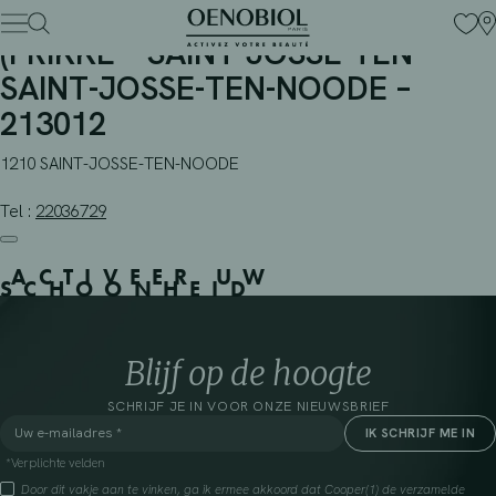
PHARMACIE ETOILE DU NORD
Skip
to
(PRIKKE – SAINT-JOSSE-TEN –
content
SAINT-JOSSE-TEN-NOODE –
213012
1210 SAINT-JOSSE-TEN-NOODE
Tel :
22036729
ACTIVEER UW
SCHOONHEID
Blijf op de hoogte
SCHRIJF JE IN VOOR ONZE NIEUWSBRIEF
*Verplichte velden
Door dit vakje aan te vinken, ga ik ermee akkoord dat Cooper(1) de verzamelde