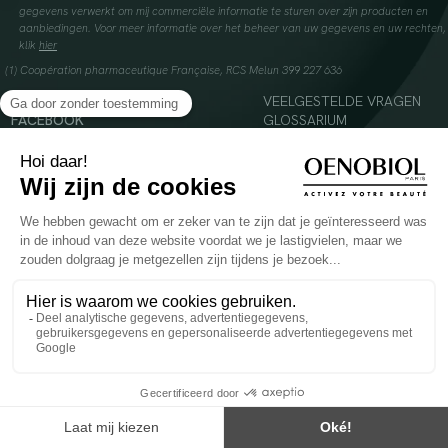
gegevens verwerkt om mij commerciële informatie te sturen over zijn producten en
aanbiedingen. Voor meer informatie over het beheer van uw gegevens en uw rechten,
klik
hier
(1) Coopération pharmaceutique Française, RCS Melun 399 227 636
INSTAGRAM
VEELGESTELDE VRAGEN
FACEBOOK
GLOSSARIUM
TIKTOK
CONTACTEER ONS
YOUTUBE
© 2024 Oenobiol Paris
Voedingssupplement dat moet worden geconsumeerd als onderdeel van een gevarieerde,
evenwichtige voeding en een gezonde levensstijl. Aanbevolen dagelijkse dosis niet
overschrijden. Enkel voor volwassenen, buiten het bereik van kinderen houden.