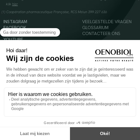
klik
hier
(1) Coopération pharmaceutique Française, RCS Melun 399 227 636
INSTAGRAM
VEELGESTELDE VRAGEN
FACEBOOK
GLOSSARIUM
TIKTOK
CONTACTEER ONS
YOUTUBE
© 2024 Oenobiol Paris
Voedingssupplement dat moet worden geconsumeerd als onderdeel van een gevarieerde,
evenwichtige voeding en een gezonde levensstijl. Aanbevolen dagelijkse dosis niet
overschrijden. Enkel voor volwassenen, buiten het bereik van kinderen houden.