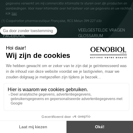
gegevens verwerkt om mij commerciële informatie te sturen over zijn producten en
aanbiedingen. Voor meer informatie over het beheer van uw gegevens en uw rechten,
klik
hier
(1) Coopération pharmaceutique Française, RCS Melun 399 227 636
INSTAGRAM
VEELGESTELDE VRAGEN
FACEBOOK
GLOSSARIUM
TIKTOK
CONTACTEER ONS
YOUTUBE
© 2024 Oenobiol Paris
Voedingssupplement dat moet worden geconsumeerd als onderdeel van een gevarieerde,
evenwichtige voeding en een gezonde levensstijl. Aanbevolen dagelijkse dosis niet
overschrijden. Enkel voor volwassenen, buiten het bereik van kinderen houden.