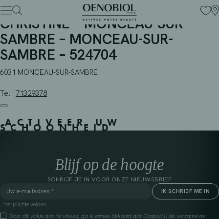
PHARMACIE FERMEUSE
Skip
to
CHRISTINE – MONCEAU-SUR-
content
SAMBRE – MONCEAU-SUR-
SAMBRE – 524704
6031 MONCEAU-SUR-SAMBRE
Tel :
71329378
ACTIVEER UW
SCHOONHEID
Blijf op de hoogte
SCHRIJF JE IN VOOR ONZE NIEUWSBRIEF
*Verplichte velden
Door dit vakje aan te vinken, ga ik ermee akkoord dat Cooper(1) de verzamelde