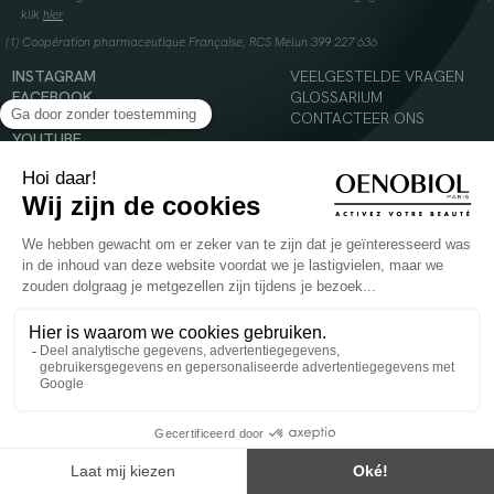
klik
hier
(1) Coopération pharmaceutique Française, RCS Melun 399 227 636
INSTAGRAM
VEELGESTELDE VRAGEN
FACEBOOK
GLOSSARIUM
TIKTOK
CONTACTEER ONS
YOUTUBE
© 2024 Oenobiol Paris
Voedingssupplement dat moet worden geconsumeerd als onderdeel van een gevarieerde,
evenwichtige voeding en een gezonde levensstijl. Aanbevolen dagelijkse dosis niet
overschrijden. Enkel voor volwassenen, buiten het bereik van kinderen houden.