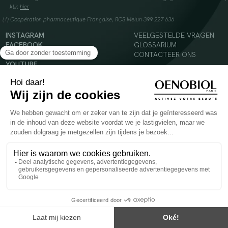
klik
hier
(1) Coopération pharmaceutique Française, RCS Melun 399 227 636
INSTAGRAM
VEELGESTELDE VRAGEN
FACEBOOK
GLOSSARIUM
TIKTOK
CONTACTEER ONS
YOUTUBE
© 2024 Oenobiol Paris
Voedingssupplement dat moet worden geconsumeerd als onderdeel van een gevarieerde,
evenwichtige voeding en een gezonde levensstijl. Aanbevolen dagelijkse dosis niet
overschrijden. Enkel voor volwassenen, buiten het bereik van kinderen houden.