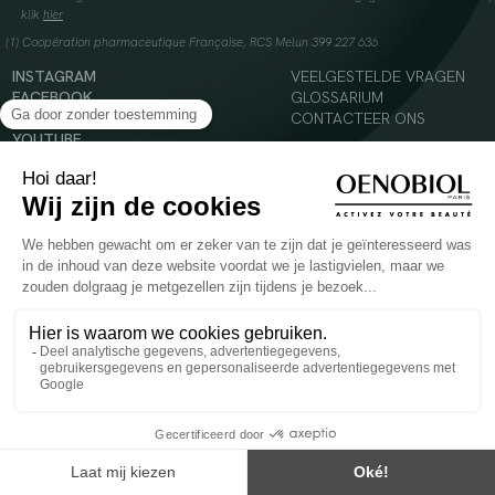
klik
hier
(1) Coopération pharmaceutique Française, RCS Melun 399 227 636
INSTAGRAM
VEELGESTELDE VRAGEN
FACEBOOK
GLOSSARIUM
TIKTOK
CONTACTEER ONS
YOUTUBE
© 2024 Oenobiol Paris
Voedingssupplement dat moet worden geconsumeerd als onderdeel van een gevarieerde,
evenwichtige voeding en een gezonde levensstijl. Aanbevolen dagelijkse dosis niet
overschrijden. Enkel voor volwassenen, buiten het bereik van kinderen houden.