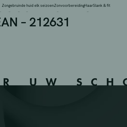
OOSKENS – MOLENBEE
Zongebruinde huid elk seizoen
Zonvoorbereiding
Haar
Slank & fit
AN – 212631
ER UW SC