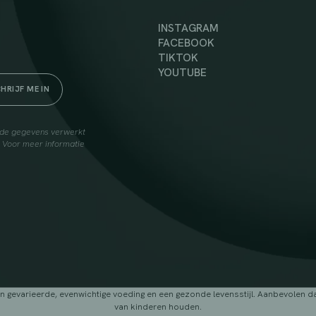
INSTAGRAM
FACEBOOK
TIKTOK
YOUTUBE
elde gegevens verwerkt
. Voor meer informatie
arieerde, evenwichtige voeding en een gezonde levensstijl. Aanbevolen dage
van kinderen houden.