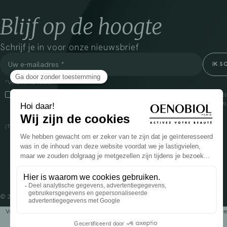
Blijf op de hoogte
Schrijf je in voor onze nieuwsbrief
*Verplichte velden
Door dit vakje aan te vinken, ga ik ermee akkoord dat Cooper(1) de verzam
om mij commerciële informatie te sturen over zijn producten en aanbiedingen
over het beheer van uw gegevens en uw rechten, klik
hier
(1) Coopération pharmaceutique Française, RCS Melun 399 227 636
© 2024 OENOBIOL PARIS
Voedingssupplement dat moet worden geconsumeerd als onderdeel van een gev