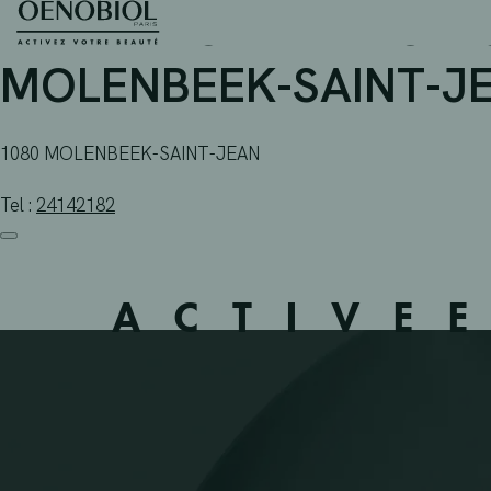
PHARMACIE HAVAUX-G
Skip
to
content
MOLENBEEK-SAINT-JE
1080 MOLENBEEK-SAINT-JEAN
Tel :
24142182
ACTIVE