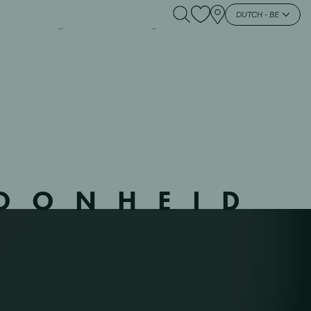
K-SAINT-JEAN – –
DUTCH - BE
HOONHEID