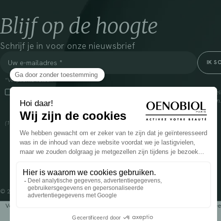
Blijf op de hoogte
Schrijf je in voor onze nieuwsbrief
*Verplichte velden
Door dit vakje aan te vinken, ga ik ermee akkoord dat Cooper(1) de verzam
om mij commerciële informatie te sturen over zijn producten en aanbiedingen
over het beheer van uw gegevens en uw rechten, klik
hier
(1) Coopération pharmaceutique Française, RCS Melun 399 227 636
© 2024 OENOBIOL PARIS
Voedingssupplement dat moet worden geconsumeerd als onderdeel van een gev