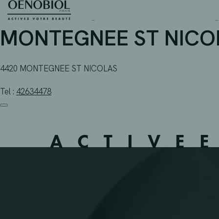
PHARMACIE HENRY AG
Skip
to
content
MONTEGNEE ST NICOL
4420 MONTEGNEE ST NICOLAS
Tel :
42634478
ACTIVE