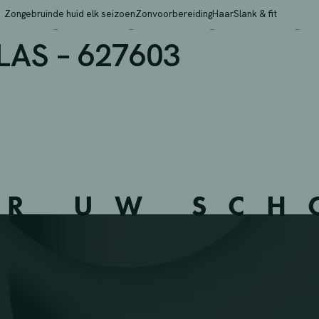
NES – MONTEGNEE ST 
Zongebruinde huid elk seizoen
Zonvoorbereiding
Haar
Slank & fit
AS – 627603
ER UW SC