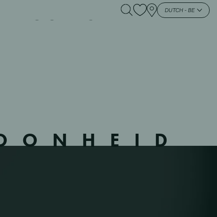
NICOLAS – 627 –
DUTCH - BE
HOONHEID