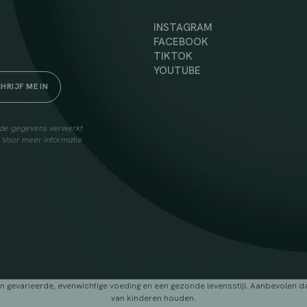
INSTAGRAM
FACEBOOK
TIKTOK
YOUTUBE
elde gegevens verwerkt
. Voor meer informatie
arieerde, evenwichtige voeding en een gezonde levensstijl. Aanbevolen dage
van kinderen houden.