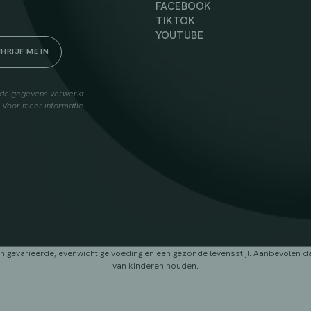
FACEBOOK
TIKTOK
YOUTUBE
elde gegevens verwerkt
. Voor meer informatie
arieerde, evenwichtige voeding en een gezonde levensstijl. Aanbevolen dage
van kinderen houden.