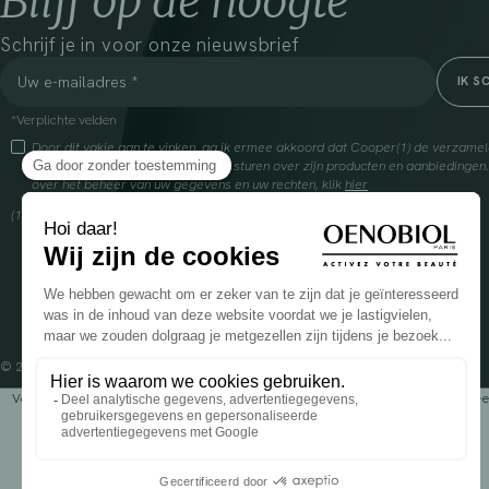
Blijf op de hoogte
Schrijf je in voor onze nieuwsbrief
*Verplichte velden
Door dit vakje aan te vinken, ga ik ermee akkoord dat Cooper(1) de verzam
om mij commerciële informatie te sturen over zijn producten en aanbiedingen
over het beheer van uw gegevens en uw rechten, klik
hier
(1) Coopération pharmaceutique Française, RCS Melun 399 227 636
© 2024 OENOBIOL PARIS
Voedingssupplement dat moet worden geconsumeerd als onderdeel van een gev