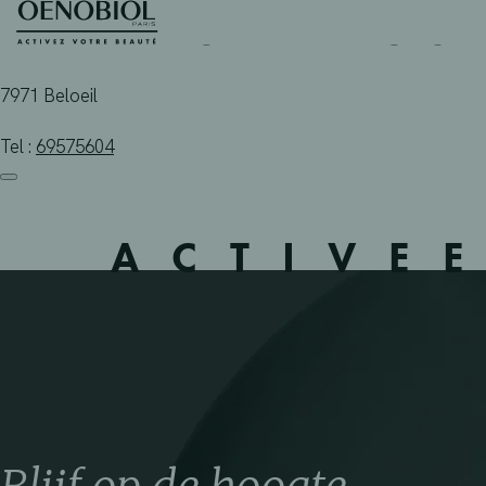
PHARMACIE LEBLOIS – 
Skip
to
content
7971 Beloeil
Tel :
69575604
ACTIVE