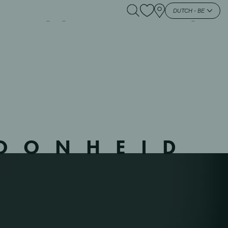
IN OUPEYE – – HEURE
DUTCH - BE
HOONHEID