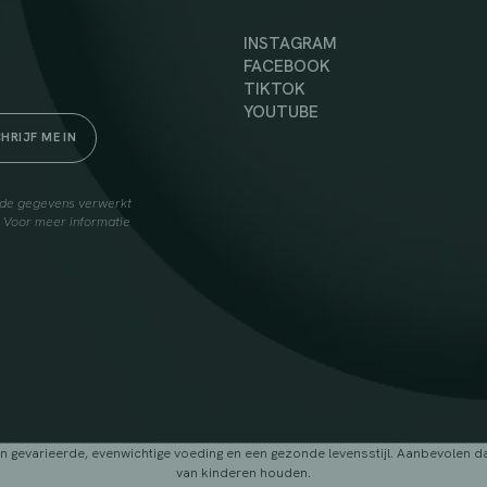
INSTAGRAM
FACEBOOK
TIKTOK
YOUTUBE
elde gegevens verwerkt
. Voor meer informatie
arieerde, evenwichtige voeding en een gezonde levensstijl. Aanbevolen dage
van kinderen houden.