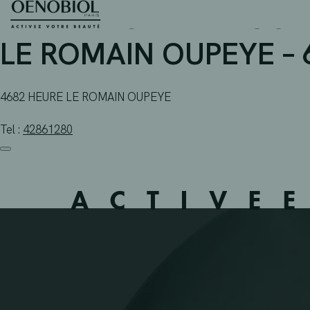
PHARMACIE LERNOUX S
Skip
to
content
LE ROMAIN OUPEYE – 
4682 HEURE LE ROMAIN OUPEYE
Tel :
42861280
ACTIVE