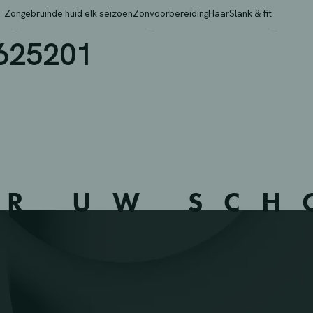
PRL – HEURE LE ROMA
Zongebruinde huid elk seizoen
Zonvoorbereiding
Haar
Slank & fit
625201
ER UW SC