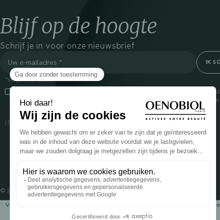
Blijf op de hoogte
Schrijf je in voor onze nieuwsbrief
*Verplichte velden
Door dit vakje aan te vinken, ga ik ermee akkoord dat Cooper(1) de verzam
om mij commerciële informatie te sturen over zijn producten en aanbiedingen
over het beheer van uw gegevens en uw rechten, klik
hier
(1) Coopération pharmaceutique Française, RCS Melun 399 227 636
© 2024 OENOBIOL PARIS
Voedingssupplement dat moet worden geconsumeerd als onderdeel van een gev