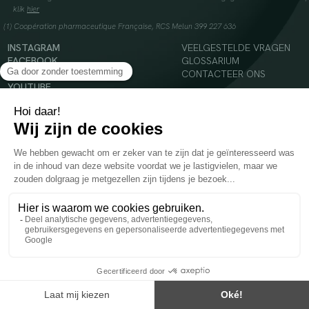
klik
hier
(1) Coopération pharmaceutique Française, RCS Melun 399 227 636
INSTAGRAM
VEELGESTELDE VRAGEN
FACEBOOK
GLOSSARIUM
TIKTOK
CONTACTEER ONS
YOUTUBE
© 2024 Oenobiol Paris
Voedingssupplement dat moet worden geconsumeerd als onderdeel van een gevarieerde,
evenwichtige voeding en een gezonde levensstijl. Aanbevolen dagelijkse dosis niet
overschrijden. Enkel voor volwassenen, buiten het bereik van kinderen houden.