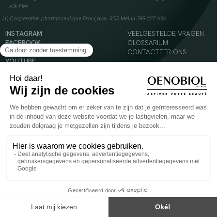
klik
hier
(1) Coopération pharmaceutique Française, RCS Melun 399 227 636
INSTAGRAM
VEELGESTELDE VRAGEN
FACEBOOK
GLOSSARIUM
TIKTOK
CONTACTEER ONS
YOUTUBE
© 2024 Oenobiol Paris
Voedingssupplement dat moet worden geconsumeerd als onderdeel van een gevarieerde,
evenwichtige voeding en een gezonde levensstijl. Aanbevolen dagelijkse dosis niet
overschrijden. Enkel voor volwassenen, buiten het bereik van kinderen houden.