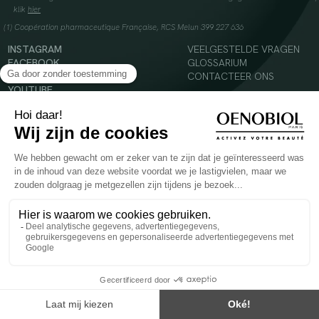
klik
hier
(1) Coopération pharmaceutique Française, RCS Melun 399 227 636
INSTAGRAM
VEELGESTELDE VRAGEN
FACEBOOK
GLOSSARIUM
TIKTOK
CONTACTEER ONS
YOUTUBE
© 2024 Oenobiol Paris
Voedingssupplement dat moet worden geconsumeerd als onderdeel van een gevarieerde,
evenwichtige voeding en een gezonde levensstijl. Aanbevolen dagelijkse dosis niet
overschrijden. Enkel voor volwassenen, buiten het bereik van kinderen houden.