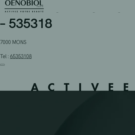
PHARMACIE LLOYDSPHA
Skip
to
content
– 535318
7000 MONS
Tel :
65353108
ACTIVE