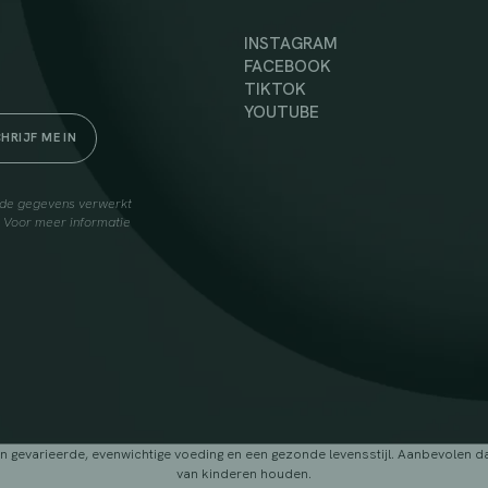
INSTAGRAM
FACEBOOK
TIKTOK
YOUTUBE
elde gegevens verwerkt
. Voor meer informatie
arieerde, evenwichtige voeding en een gezonde levensstijl. Aanbevolen dage
van kinderen houden.