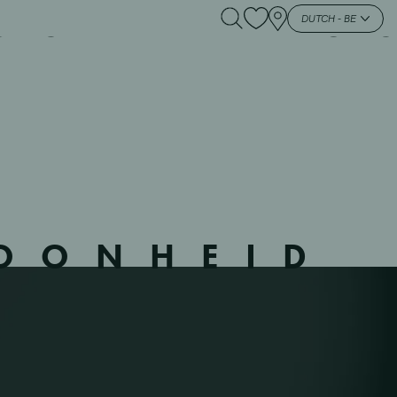
S – 535318 – – MONS
DUTCH - BE
HOONHEID