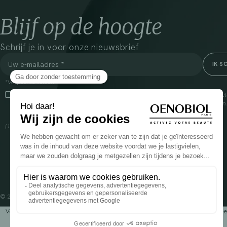
Blijf op de hoogte
Schrijf je in voor onze nieuwsbrief
*Verplichte velden
Door dit vakje aan te vinken, ga ik ermee akkoord dat Cooper(1) de verzam
om mij commerciële informatie te sturen over zijn producten en aanbiedingen
over het beheer van uw gegevens en uw rechten, klik
hier
(1) Coopération pharmaceutique Française, RCS Melun 399 227 636
© 2024 OENOBIOL PARIS
Voedingssupplement dat moet worden geconsumeerd als onderdeel van een gev