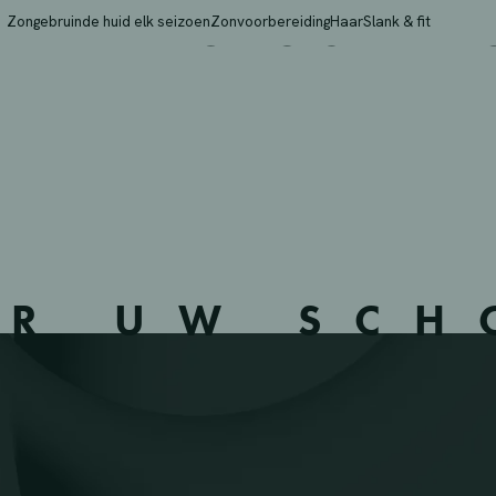
RMA DU BOIS D – MON
Zongebruinde huid elk seizoen
Zonvoorbereiding
Haar
Slank & fit
ER UW SC