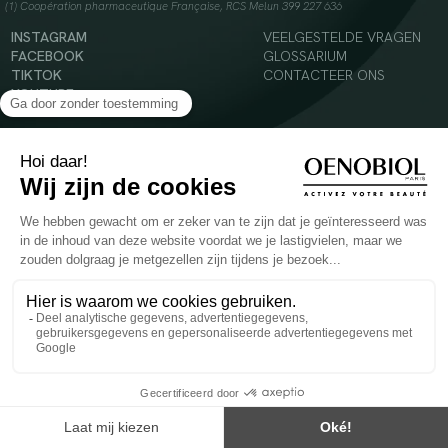
(1) Coopération pharmaceutique Française, RCS Melun 399 227 636
INSTAGRAM
VEELGESTELDE VRAGEN
FACEBOOK
GLOSSARIUM
TIKTOK
CONTACTEER ONS
YOUTUBE
© 2024 Oenobiol Paris
Voedingssupplement dat moet worden geconsumeerd als onderdeel van een gevarieerde,
evenwichtige voeding en een gezonde levensstijl. Aanbevolen dagelijkse dosis niet
overschrijden. Enkel voor volwassenen, buiten het bereik van kinderen houden.