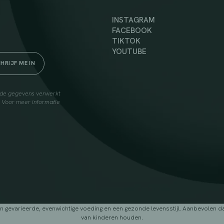
INSTAGRAM
FACEBOOK
TIKTOK
YOUTUBE
elde gegevens verwerkt
. Voor meer informatie
arieerde, evenwichtige voeding en een gezonde levensstijl. Aanbevolen dage
van kinderen houden.