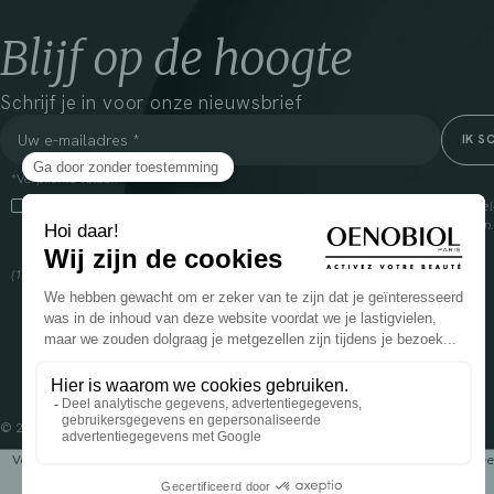
Blijf op de hoogte
Schrijf je in voor onze nieuwsbrief
*Verplichte velden
Door dit vakje aan te vinken, ga ik ermee akkoord dat Cooper(1) de verzam
om mij commerciële informatie te sturen over zijn producten en aanbiedingen
over het beheer van uw gegevens en uw rechten, klik
hier
(1) Coopération pharmaceutique Française, RCS Melun 399 227 636
© 2024 OENOBIOL PARIS
Voedingssupplement dat moet worden geconsumeerd als onderdeel van een gev