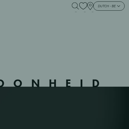
540712 – MOUS –
DUTCH - BE
HOONHEID