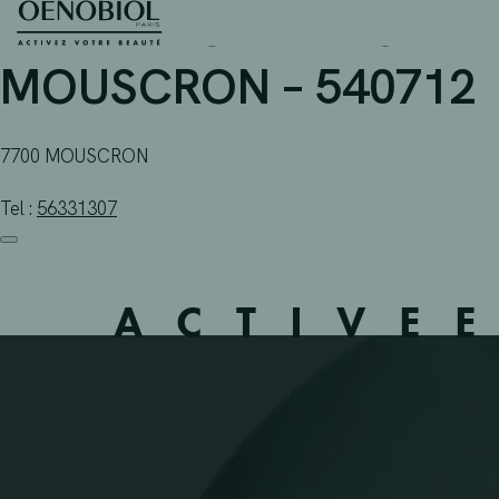
PHARMACIE MINGNEAU
Skip
to
content
MOUSCRON – 540712
7700 MOUSCRON
Tel :
56331307
ACTIVE