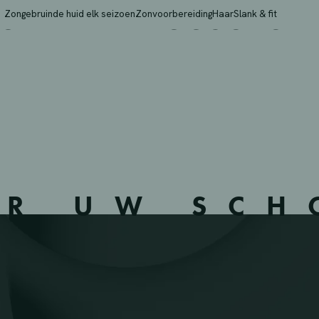
 ANNE – MOUSCRON – 
Zongebruinde huid elk seizoen
Zonvoorbereiding
Haar
Slank & fit
ER UW SC