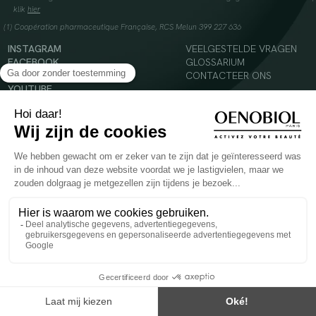
klik
hier
(1) Coopération pharmaceutique Française, RCS Melun 399 227 636
INSTAGRAM
VEELGESTELDE VRAGEN
FACEBOOK
GLOSSARIUM
TIKTOK
CONTACTEER ONS
YOUTUBE
© 2024 Oenobiol Paris
Voedingssupplement dat moet worden geconsumeerd als onderdeel van een gevarieerde,
evenwichtige voeding en een gezonde levensstijl. Aanbevolen dagelijkse dosis niet
overschrijden. Enkel voor volwassenen, buiten het bereik van kinderen houden.