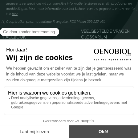
gegevens verwerkt om mij commerciële informatie te sturen over zijn producten en
aanbiedingen. Voor meer informatie over het beheer van uw gegevens en uw rechten,
klik
hier
(1) Coopération pharmaceutique Française, RCS Melun 399 227 636
INSTAGRAM
VEELGESTELDE VRAGEN
FACEBOOK
GLOSSARIUM
TIKTOK
CONTACTEER ONS
YOUTUBE
© 2024 Oenobiol Paris
Voedingssupplement dat moet worden geconsumeerd als onderdeel van een gevarieerde,
evenwichtige voeding en een gezonde levensstijl. Aanbevolen dagelijkse dosis niet
overschrijden. Enkel voor volwassenen, buiten het bereik van kinderen houden.