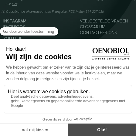
klik
hier
(1) Coopération pharmaceutique Française, RCS Melun 399 227 636
INSTAGRAM
VEELGESTELDE VRAGEN
FACEBOOK
GLOSSARIUM
TIKTOK
CONTACTEER ONS
YOUTUBE
© 2024 Oenobiol Paris
Voedingssupplement dat moet worden geconsumeerd als onderdeel van een gevarieerde,
evenwichtige voeding en een gezonde levensstijl. Aanbevolen dagelijkse dosis niet
overschrijden. Enkel voor volwassenen, buiten het bereik van kinderen houden.