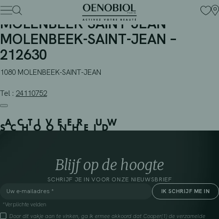
PHARMACIE MULTIPHARMA 113 –
Skip
to
MOLENBEEK-SAINT-JEAN – –
content
MOLENBEEK-SAINT-JEAN –
212630
1080 MOLENBEEK-SAINT-JEAN
Tel :
24110752
ACTIVEER UW
SCHOONHEID
Blijf op de hoogte
SCHRIJF JE IN VOOR ONZE NIEUWSBRIEF
*Verplichte velden
Door dit vakje aan te vinken, ga ik ermee akkoord dat Cooper(1) de verzamelde