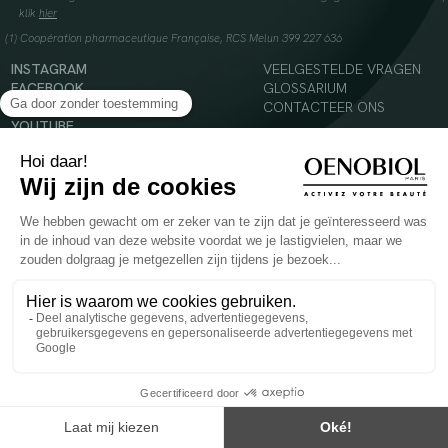
klik
hier
(1) Coopération pharmaceutique Française, RCS Melun 399 227 636
INSTAGRAM
VEELGESTELDE VRAGEN
FACEBOOK
GLOSSARIUM
TIKTOK
CONTACTEER ONS
YOUTUBE
© 2024 Oenobiol Paris
Voedingssupplement dat moet worden geconsumeerd als onderdeel van een gevarieerde,
evenwichtige voeding en een gezonde levensstijl. Aanbevolen dagelijkse dosis niet
overschrijden. Enkel voor volwassenen, buiten het bereik van kinderen houden.