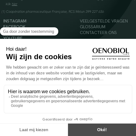
klik
hier
(1) Coopération pharmaceutique Française, RCS Melun 399 227 636
INSTAGRAM
VEELGESTELDE VRAGEN
FACEBOOK
GLOSSARIUM
TIKTOK
CONTACTEER ONS
YOUTUBE
© 2024 Oenobiol Paris
Voedingssupplement dat moet worden geconsumeerd als onderdeel van een gevarieerde,
evenwichtige voeding en een gezonde levensstijl. Aanbevolen dagelijkse dosis niet
overschrijden. Enkel voor volwassenen, buiten het bereik van kinderen houden.