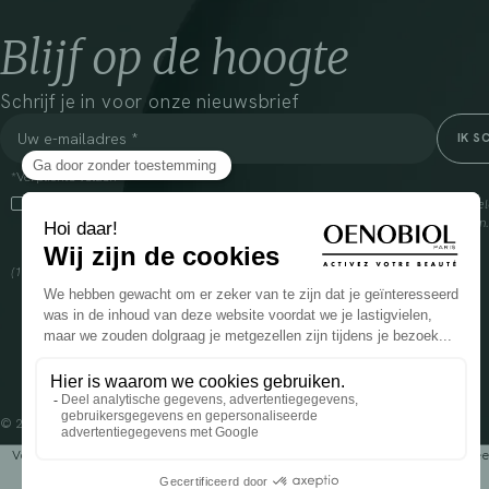
Blijf op de hoogte
Schrijf je in voor onze nieuwsbrief
*Verplichte velden
Door dit vakje aan te vinken, ga ik ermee akkoord dat Cooper(1) de verzam
om mij commerciële informatie te sturen over zijn producten en aanbiedingen
over het beheer van uw gegevens en uw rechten, klik
hier
(1) Coopération pharmaceutique Française, RCS Melun 399 227 636
© 2024 OENOBIOL PARIS
Voedingssupplement dat moet worden geconsumeerd als onderdeel van een gev