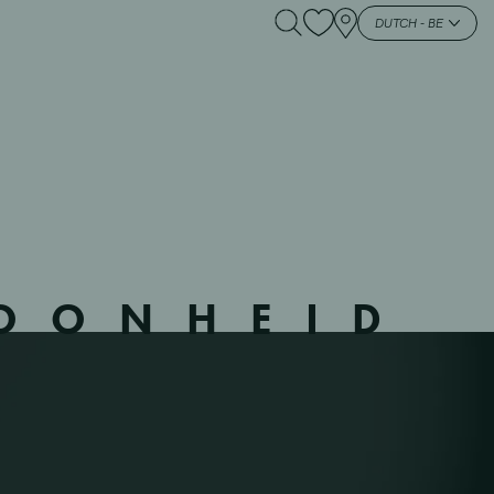
0 – VERVIER –
DUTCH - BE
HOONHEID