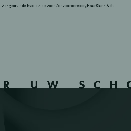
A – VERVIERS – 63792
Zongebruinde huid elk seizoen
Zonvoorbereiding
Haar
Slank & fit
ER UW SC