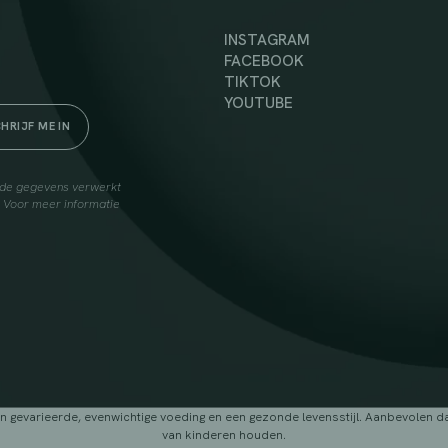
INSTAGRAM
FACEBOOK
TIKTOK
YOUTUBE
elde gegevens verwerkt
. Voor meer informatie
arieerde, evenwichtige voeding en een gezonde levensstijl. Aanbevolen dage
van kinderen houden.