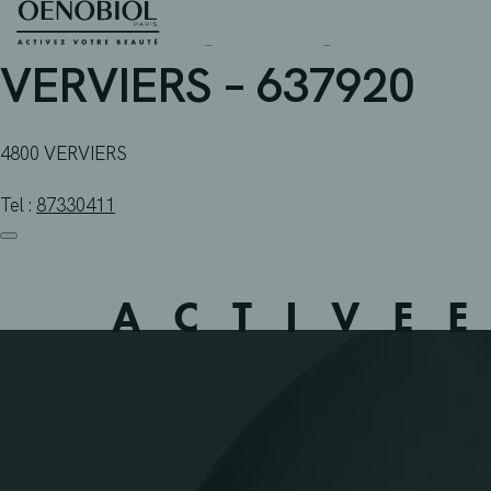
PHARMACIE NORMALE S
Skip
to
content
VERVIERS – 637920
4800 VERVIERS
Tel :
87330411
ACTIVE