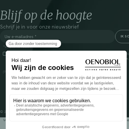
Blijf op de hoogte
Schrijf je in voor onze nieuwsbrief
*Verplichte velden
Door dit vakje aan te vinken, ga ik ermee akkoord dat Cooper(1) de verzam
om mij commerciële informatie te sturen over zijn producten en aanbiedingen
over het beheer van uw gegevens en uw rechten, klik
hier
(1) Coopération pharmaceutique Française, RCS Melun 399 227 636
© 2024 OENOBIOL PARIS
Voedingssupplement dat moet worden geconsumeerd als onderdeel van een gev