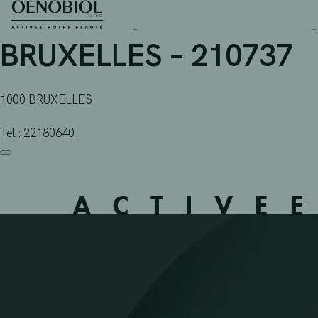
PHARMACIE PHARMACIT
Skip
to
content
BRUXELLES – 210737
1000 BRUXELLES
Tel :
22180640
ACTIVE