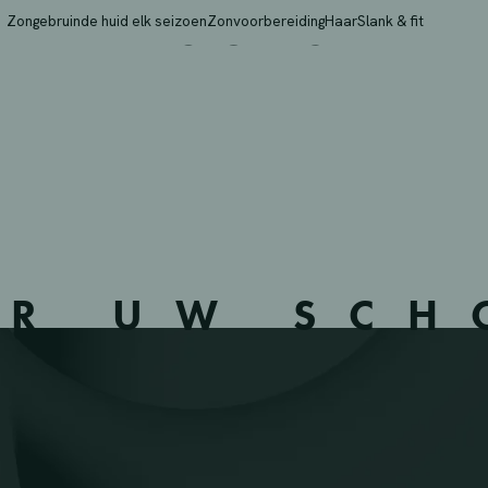
Y BELGIUM SPRL – BR
Zongebruinde huid elk seizoen
Zonvoorbereiding
Haar
Slank & fit
ER UW SC