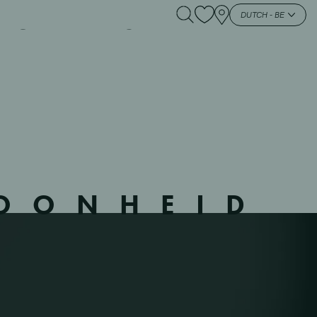
UXELLES – 21 –
DUTCH - BE
HOONHEID