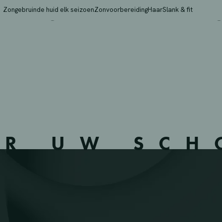
RIVEGNEE – 624717 – 
Zongebruinde huid elk seizoen
Zonvoorbereiding
Haar
Slank & fit
ER UW SC