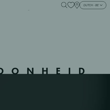
GRIVEGNEE – –
DUTCH - BE
HOONHEID