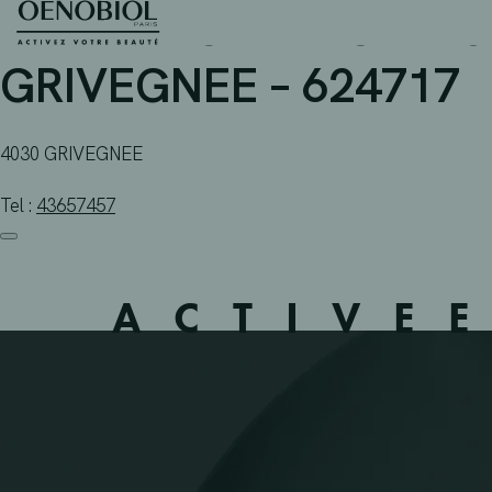
PHARMACIE PIRON – G
Skip
to
content
GRIVEGNEE – 624717
4030 GRIVEGNEE
Tel :
43657457
ACTIVE