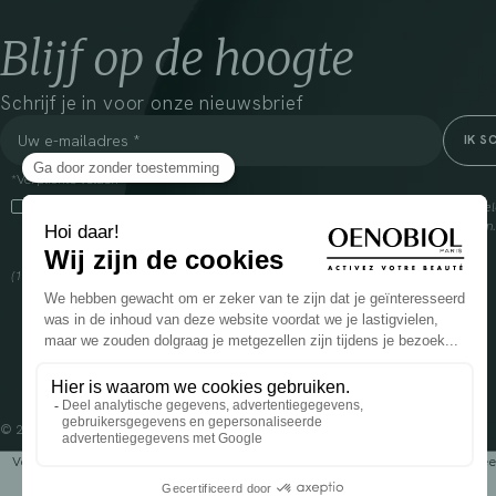
Blijf op de hoogte
Schrijf je in voor onze nieuwsbrief
*Verplichte velden
Door dit vakje aan te vinken, ga ik ermee akkoord dat Cooper(1) de verzam
om mij commerciële informatie te sturen over zijn producten en aanbiedingen
over het beheer van uw gegevens en uw rechten, klik
hier
(1) Coopération pharmaceutique Française, RCS Melun 399 227 636
© 2024 OENOBIOL PARIS
Voedingssupplement dat moet worden geconsumeerd als onderdeel van een gev