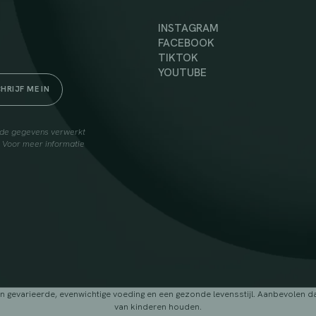
INSTAGRAM
FACEBOOK
TIKTOK
YOUTUBE
elde gegevens verwerkt
. Voor meer informatie
arieerde, evenwichtige voeding en een gezonde levensstijl. Aanbevolen dage
van kinderen houden.