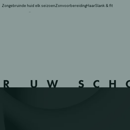
– NEUPRE – 651301 – N
Zongebruinde huid elk seizoen
Zonvoorbereiding
Haar
Slank & fit
ER UW SC