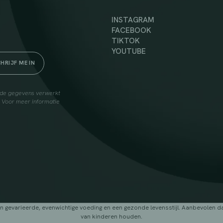
INSTAGRAM
FACEBOOK
TIKTOK
YOUTUBE
elde gegevens verwerkt
. Voor meer informatie
arieerde, evenwichtige voeding en een gezonde levensstijl. Aanbevolen dage
van kinderen houden.