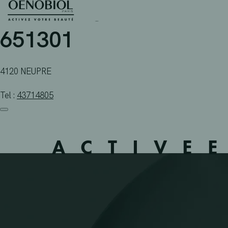
PHARMACIE PPL + 722 
Skip
to
content
651301
4120 NEUPRE
Tel :
43714805
ACTIVE