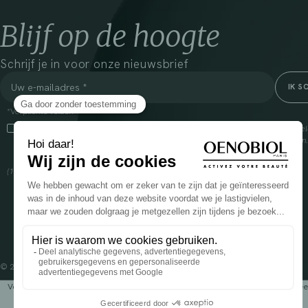
Blijf op de hoogte
Schrijf je in voor onze nieuwsbrief
*Verplichte velden
Door dit vakje aan te vinken, ga ik ermee akkoord dat Cooper(1) de verzam
om mij commerciële informatie te sturen over zijn producten en aanbiedingen
over het beheer van uw gegevens en uw rechten, klik
hier
(1) Coopération pharmaceutique Française, RCS Melun 399 227 636
© 2024 OENOBIOL PARIS
Voedingssupplement dat moet worden geconsumeerd als onderdeel van een gev