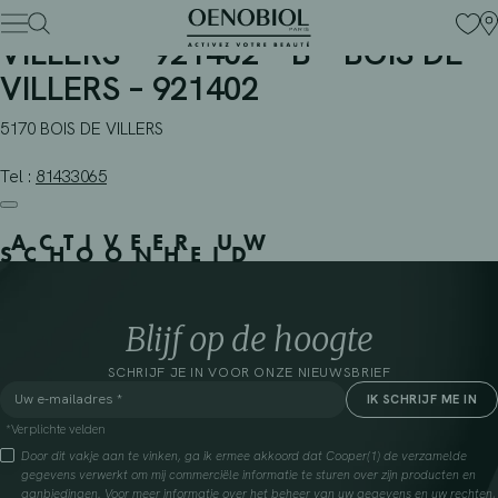
PHARMACIE PPL + 763 – BOIS DE
Skip
to
VILLERS – 921402 – B – BOIS DE
content
VILLERS – 921402
5170 BOIS DE VILLERS
Tel :
81433065
ACTIVEER UW
SCHOONHEID
Blijf op de hoogte
SCHRIJF JE IN VOOR ONZE NIEUWSBRIEF
*Verplichte velden
Door dit vakje aan te vinken, ga ik ermee akkoord dat Cooper(1) de verzamelde
gegevens verwerkt om mij commerciële informatie te sturen over zijn producten en
aanbiedingen. Voor meer informatie over het beheer van uw gegevens en uw rechten,