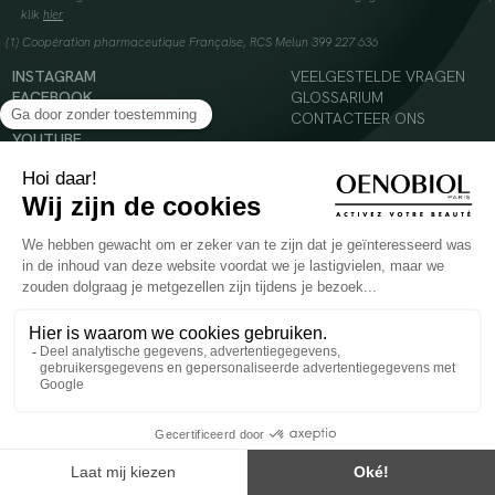
klik
hier
(1) Coopération pharmaceutique Française, RCS Melun 399 227 636
INSTAGRAM
VEELGESTELDE VRAGEN
FACEBOOK
GLOSSARIUM
TIKTOK
CONTACTEER ONS
YOUTUBE
© 2024 Oenobiol Paris
Voedingssupplement dat moet worden geconsumeerd als onderdeel van een gevarieerde,
evenwichtige voeding en een gezonde levensstijl. Aanbevolen dagelijkse dosis niet
overschrijden. Enkel voor volwassenen, buiten het bereik van kinderen houden.