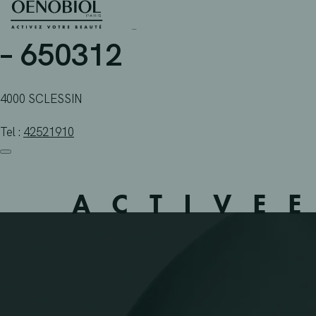
PHARMACIE PPL + 765 
Skip
to
content
– 650312
4000 SCLESSIN
Tel :
42521910
ACTIVE