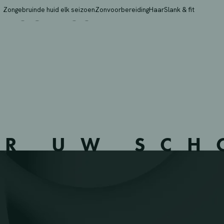
– SCLESSIN – 650312 –
Zongebruinde huid elk seizoen
Zonvoorbereiding
Haar
Slank & fit
ER UW SC