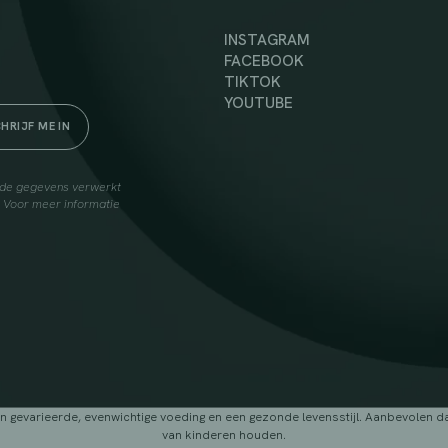
INSTAGRAM
FACEBOOK
TIKTOK
YOUTUBE
elde gegevens verwerkt
. Voor meer informatie
arieerde, evenwichtige voeding en een gezonde levensstijl. Aanbevolen dage
van kinderen houden.