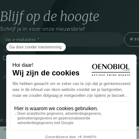
Blijf op de hoogte
Schrijf je in voor onze nieuwsbrief
*Verplichte velden
Door dit vakje aan te vinken, ga ik ermee akkoord dat Cooper(1) de verzam
om mij commerciële informatie te sturen over zijn producten en aanbiedingen
over het beheer van uw gegevens en uw rechten, klik
hier
(1) Coopération pharmaceutique Française, RCS Melun 399 227 636
© 2024 OENOBIOL PARIS
Voedingssupplement dat moet worden geconsumeerd als onderdeel van een gev