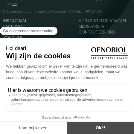
klik
hier
(1) Coopération pharmaceutique Française, RCS Melun 399 227 636
INSTAGRAM
VEELGESTELDE VRAGEN
FACEBOOK
GLOSSARIUM
TIKTOK
CONTACTEER ONS
YOUTUBE
© 2024 Oenobiol Paris
Voedingssupplement dat moet worden geconsumeerd als onderdeel van een gevarieerde,
evenwichtige voeding en een gezonde levensstijl. Aanbevolen dagelijkse dosis niet
overschrijden. Enkel voor volwassenen, buiten het bereik van kinderen houden.