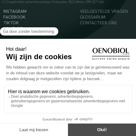
(1) Coopération pharmaceutique Française, RCS Melun 399 227 636
INSTAGRAM
VEELGESTELDE VRAGEN
FACEBOOK
GLOSSARIUM
TIKTOK
CONTACTEER ONS
YOUTUBE
© 2024 Oenobiol Paris
Voedingssupplement dat moet worden geconsumeerd als onderdeel van een gevarieerde,
evenwichtige voeding en een gezonde levensstijl. Aanbevolen dagelijkse dosis niet
overschrijden. Enkel voor volwassenen, buiten het bereik van kinderen houden.