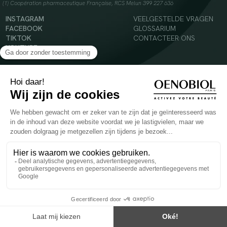
(1) Coopération pharmaceutique Française, RCS Melun 399 227 636
INSTAGRAM
VEELGESTELDE VRAGEN
FACEBOOK
GLOSSARIUM
TIKTOK
CONTACTEER ONS
YOUTUBE
© 2024 Oenobiol Paris
Voedingssupplement dat moet worden geconsumeerd als onderdeel van een gevarieerde,
evenwichtige voeding en een gezonde levensstijl. Aanbevolen dagelijkse dosis niet
overschrijden. Enkel voor volwassenen, buiten het bereik van kinderen houden.