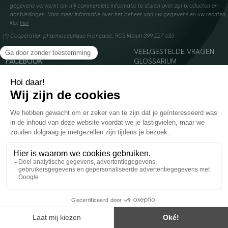
gegevens verwerkt om mij commerciële informatie te sturen over zijn producten en
aanbiedingen. Voor meer informatie over het beheer van uw gegevens en uw rechten,
klik
hier
(1) Coopération pharmaceutique Française, RCS Melun 399 227 636
INSTAGRAM
VEELGESTELDE VRAGEN
FACEBOOK
GLOSSARIUM
TIKTOK
CONTACTEER ONS
YOUTUBE
© 2024 Oenobiol Paris
Voedingssupplement dat moet worden geconsumeerd als onderdeel van een gevarieerde,
evenwichtige voeding en een gezonde levensstijl. Aanbevolen dagelijkse dosis niet
overschrijden. Enkel voor volwassenen, buiten het bereik van kinderen houden.