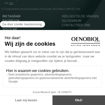
klik
hier
(1) Coopération pharmaceutique Française, RCS Melun 399 227 636
INSTAGRAM
VEELGESTELDE VRAGEN
FACEBOOK
GLOSSARIUM
TIKTOK
CONTACTEER ONS
YOUTUBE
© 2024 Oenobiol Paris
Voedingssupplement dat moet worden geconsumeerd als onderdeel van een gevarieerde,
evenwichtige voeding en een gezonde levensstijl. Aanbevolen dagelijkse dosis niet
overschrijden. Enkel voor volwassenen, buiten het bereik van kinderen houden.