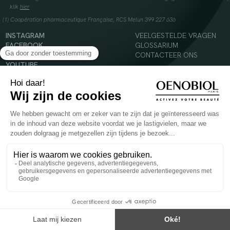
klik
hier
(1) Coopération pharmaceutique Française, RCS Melun 399 227 636
INSTAGRAM
VEELGESTELDE VRAGEN
FACEBOOK
GLOSSARIUM
TIKTOK
CONTACTEER ONS
YOUTUBE
© 2024 Oenobiol Paris
Voedingssupplement dat moet worden geconsumeerd als onderdeel van een gevarieerde,
evenwichtige voeding en een gezonde levensstijl. Aanbevolen dagelijkse dosis niet
overschrijden. Enkel voor volwassenen, buiten het bereik van kinderen houden.