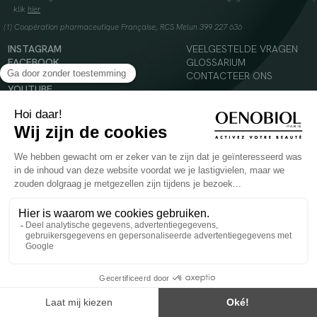
klik
hier
(1) Coopération pharmaceutique Française, RCS Melun 399 227 636
INSTAGRAM
VEELGESTELDE VRAGEN
FACEBOOK
GLOSSARIUM
TIKTOK
CONTACTEER ONS
YOUTUBE
© 2024 Oenobiol Paris
Voedingssupplement dat moet worden geconsumeerd als onderdeel van een gevarieerde,
evenwichtige voeding en een gezonde levensstijl. Aanbevolen dagelijkse dosis niet
overschrijden. Enkel voor volwassenen, buiten het bereik van kinderen houden.