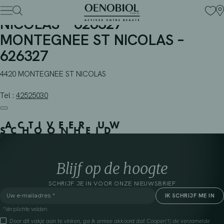
PHARMACIE SANTIS SAINT-
Skip
to
NICOLAS – 626327 –
content
MONTEGNEE ST NICOLAS –
626327
4420 MONTEGNEE ST NICOLAS
Tel :
42525030
ACTIVEER UW
SCHOONHEID
Blijf op de hoogte
SCHRIJF JE IN VOOR ONZE NIEUWSBRIEF
*Verplichte velden
Door dit vakje aan te vinken, ga ik ermee akkoord dat Cooper(1) de verzamelde