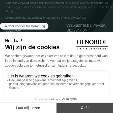
gegevens verwerkt om mij commerciële informatie te sturen over zijn producten en
aanbiedingen. Voor meer informatie over het beheer van uw gegevens en uw rechten,
klik
hier
(1) Coopération pharmaceutique Française, RCS Melun 399 227 636
INSTAGRAM
VEELGESTELDE VRAGEN
FACEBOOK
GLOSSARIUM
TIKTOK
CONTACTEER ONS
YOUTUBE
© 2024 Oenobiol Paris
Voedingssupplement dat moet worden geconsumeerd als onderdeel van een gevarieerde,
evenwichtige voeding en een gezonde levensstijl. Aanbevolen dagelijkse dosis niet
overschrijden. Enkel voor volwassenen, buiten het bereik van kinderen houden.