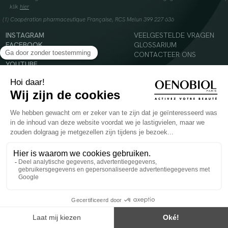
klik
hier
(1) Coopération pharmaceutique Française, RCS Melun 399 227 636
INSTAGRAM
VEELGESTELDE VRAGEN
FACEBOOK
GLOSSARIUM
TIKTOK
CONTACTEER ONS
YOUTUBE
© 2024 Oenobiol Paris
Voedingssupplement dat moet worden geconsumeerd als onderdeel van een gevarieerde,
evenwichtige voeding en een gezonde levensstijl. Aanbevolen dagelijkse dosis niet
overschrijden. Enkel voor volwassenen, buiten het bereik van kinderen houden.