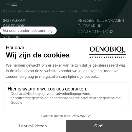
klik
hier
(1) Coopération pharmaceutique Française, RCS Melun 399 227 636
INSTAGRAM
VEELGESTELDE VRAGEN
FACEBOOK
GLOSSARIUM
TIKTOK
CONTACTEER ONS
YOUTUBE
© 2024 Oenobiol Paris
Voedingssupplement dat moet worden geconsumeerd als onderdeel van een gevarieerde,
evenwichtige voeding en een gezonde levensstijl. Aanbevolen dagelijkse dosis niet
overschrijden. Enkel voor volwassenen, buiten het bereik van kinderen houden.