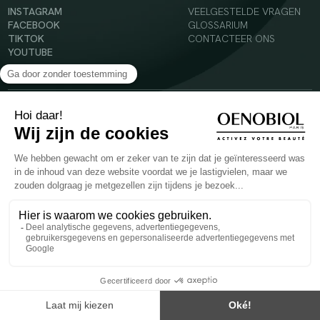
INSTAGRAM
VEELGESTELDE VRAGEN
FACEBOOK
GLOSSARIUM
TIKTOK
CONTACTEER ONS
YOUTUBE
© 2024 Oenobiol Paris
Voedingssupplement dat moet worden geconsumeerd als onderdeel van een gevarieerde,
evenwichtige voeding en een gezonde levensstijl. Aanbevolen dagelijkse dosis niet
overschrijden. Enkel voor volwassenen, buiten het bereik van kinderen houden.